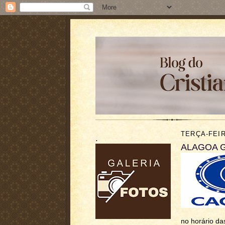
TERÇA-FEIR
.
ALAGOA GR
no horário da