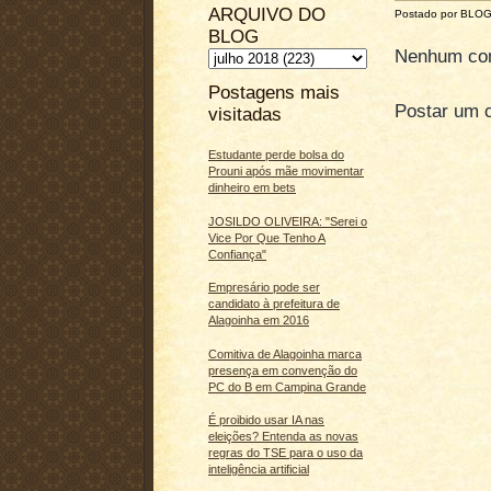
ARQUIVO DO
Postado por BLO
BLOG
Nenhum com
Postagens mais
Postar um 
visitadas
Estudante perde bolsa do
Prouni após mãe movimentar
dinheiro em bets
JOSILDO OLIVEIRA: "Serei o
Vice Por Que Tenho A
Confiança"
Empresário pode ser
candidato à prefeitura de
Alagoinha em 2016
Comitiva de Alagoinha marca
presença em convenção do
PC do B em Campina Grande
É proibido usar IA nas
eleições? Entenda as novas
regras do TSE para o uso da
inteligência artificial