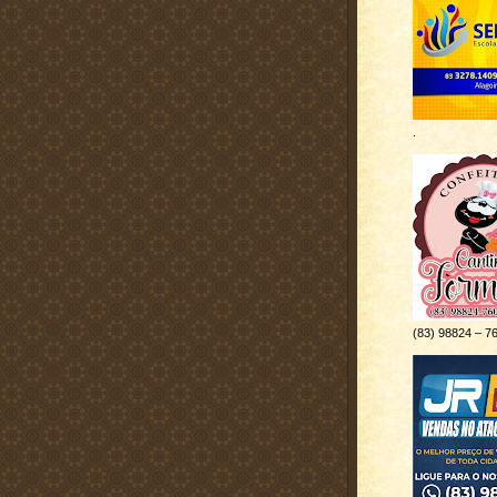
.
(83) 98824 – 7