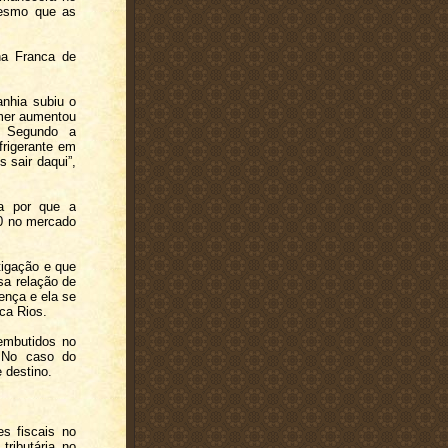
mesmo que as
na Franca de
anhia subiu o
mer aumentou
. Segundo a
frigerante em
 sair daqui”,
ga por que a
00 no mercado
tigação e que
sa relação de
ença e ela se
ica Rios.
embutidos no
. No caso do
 destino.
s fiscais no
tributária no