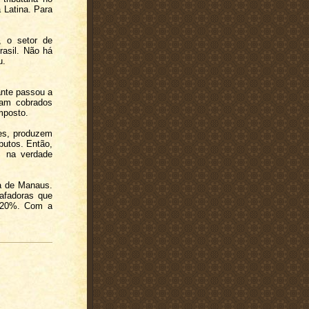
 Latina. Para
 o setor de
rasil. Não há
u.
ante passou a
ram cobrados
mposto.
es, produzem
butos. Então,
 na verdade
a de Manaus.
afadoras que
e 20%. Com a