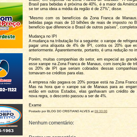
Brasil para bebidas é próxima de 40%, é a maior da América
se ter uma ideia a média da região é de 27%”, disse.
“Mesmo com os benefícios da Zona Franca de Manaus,
bebidas paga mais de 10 bilhões de reais de imposto no B
beneficio que diferencie o Brasil de outros países”, completo
Mudança no IPI
A mudança na tributação foi a seguinte: o xarope de refriger
pagar uma alíquota de 4% de IPI, contra os 20% que e
anteriormente. Aparentemente, portanto, é uma redução no i
Porém, muitas companhias do setor, em especial as grand
esse xarope na Zona Franca de Manaus, com isenção de tri
os 20% de IPI que seriam cobrados dessas companhias
tornavam-se créditos para elas.
A empresa não pagava os 20% porque está na Zona Franc
Mas na hora que o xarope sai de Manaus para as engarr
estão em outros Estados, elas ganhavam um crédito d
nova regra, o desconto passou a ser de 4%.
Exame
Postado por BLOG DO
CRISTIANO ALVES
at
09:33:00
Nenhum comentário: