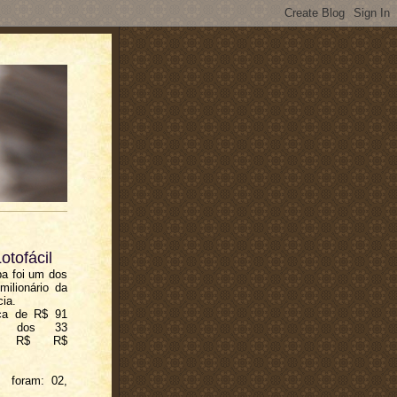
otofácil
a foi um dos
milionário da
cia.
ca de R$ 91
um dos 33
ará R$ R$
 foram: 02,