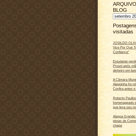
ARQUIVO
BLOG
Postagen
visitadas
JOSILDO OLIVE
Vice Por Que T
Confiança"
Estudante perd
Prouni após m
dinheiro em bet
A Câmara Muni
Alagoinha foi r
Confira antes e
Roberto Paulino
homenageado e
que leva seu n
Alagoa Grande: 
pistas de Comp
chapa