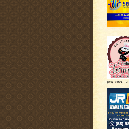
.
(83) 98824 – 7