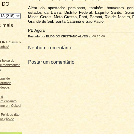
 DO
Além do apostador paraibano, também houveram gan
estados da Bahia, Distrito Federal, Espírito Santo, Goi
Minas Gerais, Mato Grosso, Pará, Paraná, Rio de Janeiro, 
Grande do Sul, Santa Catarina e São Paulo.
s mais
PB Agora
Postado por BLOG DO
CRISTIANO ALVES
at
00:26:00
IRA: "Serei o
enho A
Nenhum comentário:
e bolsa do
Postar um comentário
ãe movimentar
s
cpal de
eformada;
 depois
 é
m conjunto
ome em Cuitegi
Políticos dão
osição de