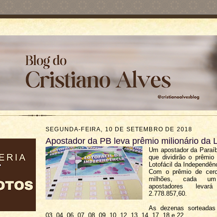
SEGUNDA-FEIRA, 10 DE SETEMBRO DE 2018
Apostador da PB leva prêmio milionário da L
Um apostador da Paraíb
que dividirão o prêmio 
Lotofácil da Independên
Com o prêmio de cer
milhões, cada 
apostadores lev
2.778.857,60.
As dezenas sorteadas
03, 04, 06, 07, 08, 09, 10, 12, 13, 14, 17, 18 e 22.