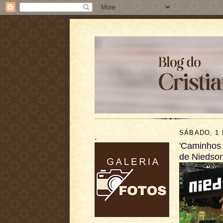
SÁBADO, 1
.
'Caminhos 
de Niedso