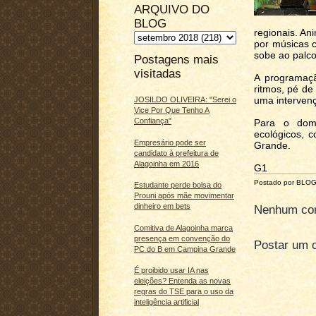
ARQUIVO DO
BLOG
regionais. An
por músicas c
sobe ao palco
Postagens mais
visitadas
A programaç
ritmos, pé de
uma intervenç
JOSILDO OLIVEIRA: "Serei o
Vice Por Que Tenho A
Confiança"
Para o domi
ecológicos, c
Empresário pode ser
Grande.
candidato à prefeitura de
Alagoinha em 2016
G1
Postado por BLO
Estudante perde bolsa do
Prouni após mãe movimentar
dinheiro em bets
Nenhum com
Comitiva de Alagoinha marca
presença em convenção do
Postar um 
PC do B em Campina Grande
É proibido usar IA nas
eleições? Entenda as novas
regras do TSE para o uso da
inteligência artificial