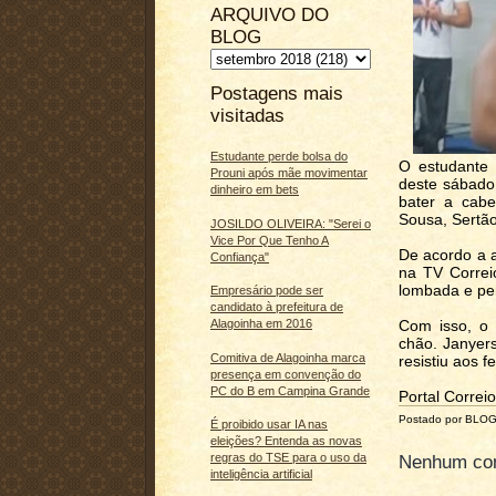
ARQUIVO DO
BLOG
Postagens mais
visitadas
Estudante perde bolsa do
O estudante 
Prouni após mãe movimentar
deste sábado 
dinheiro em bets
bater a cabe
Sousa, Sertão
JOSILDO OLIVEIRA: "Serei o
Vice Por Que Tenho A
De acordo a 
Confiança"
na TV Correi
lombada e per
Empresário pode ser
candidato à prefeitura de
Com isso, o
Alagoinha em 2016
chão. Janyer
Comitiva de Alagoinha marca
resistiu aos 
presença em convenção do
PC do B em Campina Grande
Portal Correio
Postado por BLO
É proibido usar IA nas
eleições? Entenda as novas
regras do TSE para o uso da
Nenhum com
inteligência artificial