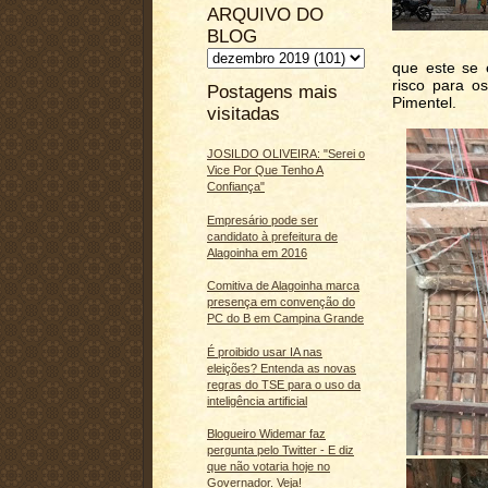
ARQUIVO DO
BLOG
que este se e
risco para o
Postagens mais
Pimentel.
visitadas
JOSILDO OLIVEIRA: "Serei o
Vice Por Que Tenho A
Confiança"
Empresário pode ser
candidato à prefeitura de
Alagoinha em 2016
Comitiva de Alagoinha marca
presença em convenção do
PC do B em Campina Grande
É proibido usar IA nas
eleições? Entenda as novas
regras do TSE para o uso da
inteligência artificial
Blogueiro Widemar faz
pergunta pelo Twitter - E diz
que não votaria hoje no
Governador. Veja!