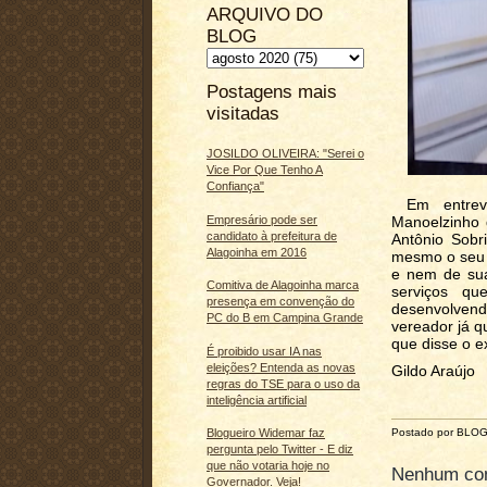
ARQUIVO DO
BLOG
Postagens mais
visitadas
JOSILDO OLIVEIRA: "Serei o
Vice Por Que Tenho A
Confiança"
Em entrevis
Empresário pode ser
Manoelzinho d
candidato à prefeitura de
Antônio Sobr
Alagoinha em 2016
mesmo o seu f
e nem de sua
Comitiva de Alagoinha marca
serviços q
presença em convenção do
desenvolvend
PC do B em Campina Grande
vereador já q
que disse o e
É proibido usar IA nas
eleições? Entenda as novas
Gildo Araújo
regras do TSE para o uso da
inteligência artificial
Postado por BLO
Blogueiro Widemar faz
pergunta pelo Twitter - E diz
que não votaria hoje no
Nenhum com
Governador. Veja!