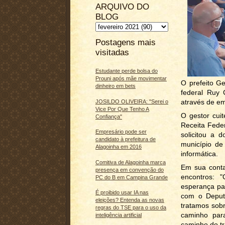
ARQUIVO DO
BLOG
Postagens mais
visitadas
Estudante perde bolsa do
Prouni após mãe movimentar
O prefeito G
dinheiro em bets
federal Ruy 
através de em
JOSILDO OLIVEIRA: "Serei o
Vice Por Que Tenho A
O gestor cuit
Confiança"
Receita Fede
Empresário pode ser
solicitou a 
candidato à prefeitura de
município de
Alagoinha em 2016
informática.
Comitiva de Alagoinha marca
Em sua conta
presença em convenção do
encontros: 
PC do B em Campina Grande
esperança pa
É proibido usar IA nas
com o Deputa
eleições? Entenda as novas
tratamos sob
regras do TSE para o uso da
caminho par
inteligência artificial
caminho do tr