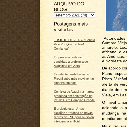
ARQUIVO DO
BLOG
Postagens mais
visitadas
Autoridades 
JOSILDO OLIVEIRA: "Serei o
Cumbre Vieja,
Vice Por Que Tenho A
amarelo. Loc
Confiança"
africano, o v
as Américas, 
Empresário pode ser
e Nordeste do
candidato à prefeitura de
Alagoinha em 2016
De acordo co
Plano Especi
Estudante perde bolsa do
Risco Vulcân
Prouni após mãe movimentar
dinheiro em bets
alerta de ve
diante de um
Comitiva de Alagoinha marca
Vieja, em Las
presença em convenção do
PC do B em Campina Grande
O nível ama
acionado a p
É proibido usar IA nas
mudança na s
eleições? Entenda as novas
regras do TSE para o uso da
monitoramento
inteligência artificial
No nível lara