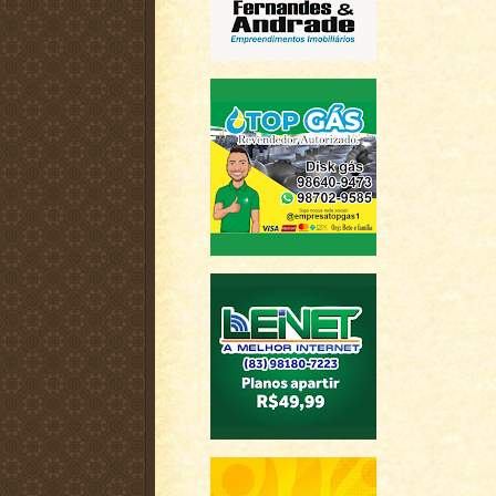
h
a
r