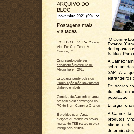
ARQUIVO DO
BLOG
Postagens mais
visitadas
O Comitê Exe
JOSILDO OLIVEIRA: "Serei o
Exterior (Cam
Vice Por Que Tenho A
de impostos 
Confiança"
fraldas. Para
A Camex tamb
Empresário pode ser
candidato à prefeitura de
sobre um dos
Alagoinha em 2016
SAP. A alíq
estrangeiros 
Estudante perde bolsa do
Prouni após mãe movimentar
De acordo co
dinheiro em bets
da falta de 
Comitiva de Alagoinha marca
população.
presença em convenção do
Energia renov
PC do B em Campina Grande
A Camex tamb
É proibido usar IA nas
produtos vinc
eleições? Entenda as novas
regras do TSE para o uso da
alíquota de
inteligência artificial
determinados 