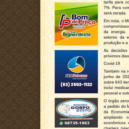
tarifa para 
7%. Para com
será zerada.
Em nota, o M
compromissos 
da energia. 
setores da e
produção e a 
As decisões 
próximos dias
Covid-19
Também na re
junho de 202
sobre 643 ite
inclui medica
pessoal e out
O órgão zero
a pedido do M
da Economia,
ampliando 
econômicos 
charters (via