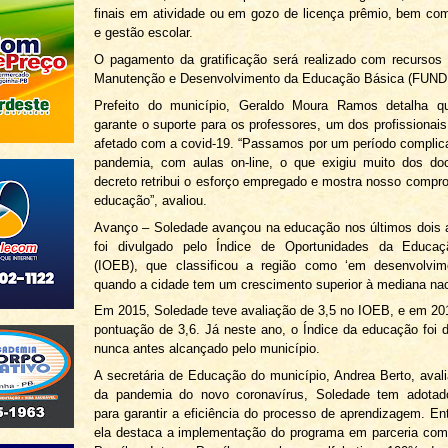
finais em atividade ou em gozo de licença prêmio, bem co
e gestão escolar.
O pagamento da gratificação será realizado com recursos
Manutenção e Desenvolvimento da Educação Básica (FUND
Prefeito do município, Geraldo Moura Ramos detalha 
garante o suporte para os professores, um dos profissionais
afetado com a covid-19. “Passamos por um período complic
pandemia, com aulas on-line, o que exigiu muito dos do
decreto retribui o esforço empregado e mostra nosso comp
educação”, avaliou.
Avanço – Soledade avançou na educação nos últimos dois 
foi divulgado pelo Índice de Oportunidades da Educaçã
(IOEB), que classificou a região como ‘em desenvolvim
quando a cidade tem um crescimento superior à mediana nac
Em 2015, Soledade teve avaliação de 3,5 no IOEB, e em 20
pontuação de 3,6. Já neste ano, o Índice da educação foi d
nunca antes alcançado pelo município.
A secretária de Educação do município, Andrea Berto, aval
da pandemia do novo coronavírus, Soledade tem adotado
para garantir a eficiência do processo de aprendizagem. En
ela destaca a implementação do programa em parceria com