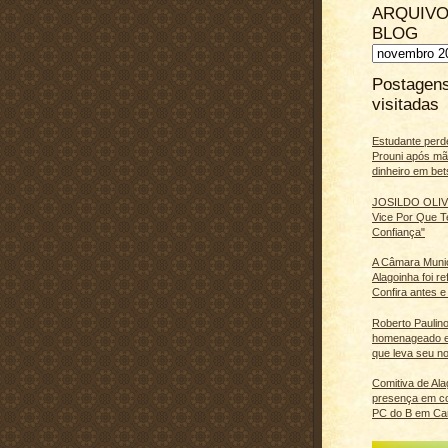
ARQUIVO
BLOG
Postagen
visitadas
Estudante perd
Prouni após m
dinheiro em bet
JOSILDO OLIVE
Vice Por Que T
Confiança"
A Câmara Muni
Alagoinha foi r
Confira antes e
Roberto Paulino
homenageado e
que leva seu n
Comitiva de Al
presença em c
PC do B em Ca