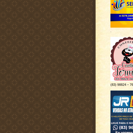
.
(83) 98824 – 7