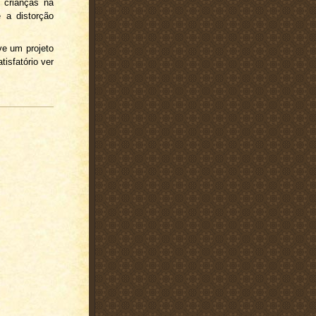
s crianças na
e a distorção
ve um projeto
isfatório ver