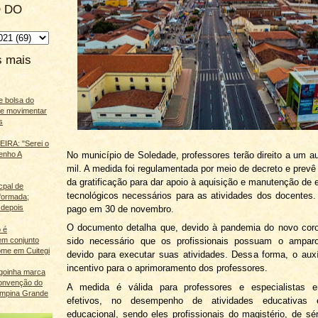
 DO
s mais
e bolsa do
ãe movimentar
s
IRA: "Serei o
No município de Soledade, professores terão direito a um au
enho A
mil. A medida foi regulamentada por meio de decreto e prev
da gratificação para dar apoio à aquisição e manutenção de
cpal de
tecnológicos necessários para as atividades dos docentes.
eformada;
 depois
pago em 30 de novembro.
O documento detalha que, devido à pandemia do novo coro
 é
m conjunto
sido necessário que os profissionais possuam o amparo
ome em Cuitegi
devido para executar suas atividades. Dessa forma, o auxí
incentivo para o aprimoramento dos professores.
agoinha marca
onvenção do
A medida é válida para professores e especialistas 
mpina Grande
efetivos, no desempenho de atividades educativas
educacional, sendo eles profissionais do magistério, de séri