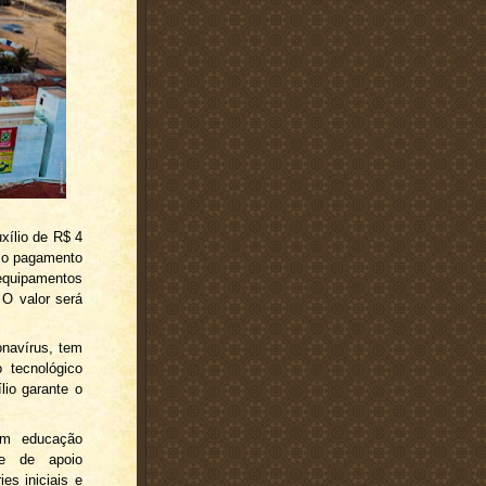
xílio de R$ 4
ê o pagamento
 equipamentos
 O valor será
navírus, tem
 tecnológico
lio garante o
em educação
 e de apoio
es iniciais e