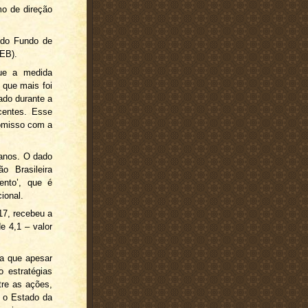
mo de direção
 do Fundo de
EB).
que a medida
 que mais foi
ado durante a
centes. Esse
romisso com a
anos. O dado
o Brasileira
ento’, que é
ional.
17, recebeu a
e 4,1 – valor
ia que apesar
 estratégias
tre as ações,
 o Estado da