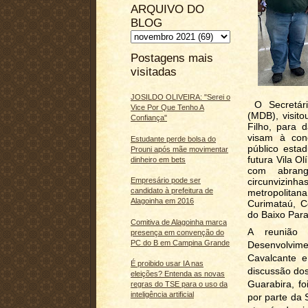
ARQUIVO DO
BLOG
Postagens mais
visitadas
JOSILDO OLIVEIRA: "Serei o
O Secretári
Vice Por Que Tenho A
(MDB), visit
Confiança"
Filho, para 
visam à con
Estudante perde bolsa do
público esta
Prouni após mãe movimentar
futura Vila O
dinheiro em bets
com abrang
circunvizin
Empresário pode ser
candidato à prefeitura de
metropolitan
Alagoinha em 2016
Curimataú, C
do Baixo Para
Comitiva de Alagoinha marca
A reunião 
presença em convenção do
PC do B em Campina Grande
Desenvolvime
Cavalcante e
É proibido usar IA nas
discussão dos
eleições? Entenda as novas
Guarabira, fo
regras do TSE para o uso da
inteligência artificial
por parte da