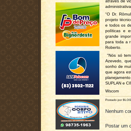
através de vi
administrativ
“O Dr. Rômul
projeto técni
e todos os d
políticas e 
grande impor
para toda a r
Roberto.
“Nós só temo
Azevedo, que
sonho de muit
que agora es
planejamento 
SUPLAN e CINE
Wscom
Postado por BLO
Nenhum com
Postar um 