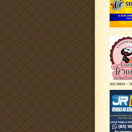
.
(83) 98824 – 7