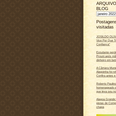
ARQUIVO
BLOG
Postagen
visitadas
JOSILDO OLIVE
Vice Por Que T
Confiança"
Estudante perd
Prouni após m
dinheiro em bet
A Câmara Muni
Alagoinha foi r
Confira antes e
Roberto Paulino
homenageado e
que leva seu n
Alagoa Grande: 
pistas de Comp
chapa