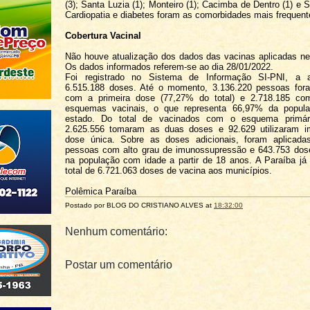
(3); Santa Luzia (1); Monteiro (1); Cacimba de Dentro (1) e S
Cardiopatia e diabetes foram as comorbidades mais frequent
Cobertura Vacinal
Não houve atualização dos dados das vacinas aplicadas n
Os dados informados referem-se ao dia 28/01/2022.
Foi registrado no Sistema de Informação SI-PNI, a a
6.515.188 doses. Até o momento, 3.136.220 pessoas for
com a primeira dose (77,27% do total) e 2.718.185 co
esquemas vacinais, o que representa 66,97% da popula
estado. Do total de vacinados com o esquema primári
2.625.556 tomaram as duas doses e 92.629 utilizaram i
dose única. Sobre as doses adicionais, foram aplicad
pessoas com alto grau de imunossupressão e 643.753 dose
na população com idade a partir de 18 anos. A Paraíba já 
total de 6.721.063 doses de vacina aos municípios.
Polêmica Paraíba
Postado por BLOG DO
CRISTIANO ALVES
at
18:32:00
Nenhum comentário:
Postar um comentário