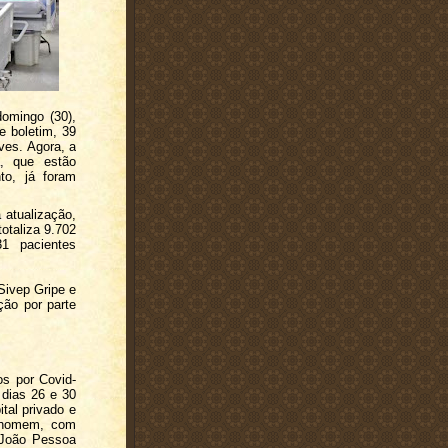
domingo (30),
e boletim, 39
ves. Agora, a
a, que estão
to, já foram
 atualização,
otaliza 9.702
1 pacientes
 Sivep Gripe e
ção por parte
os por Covid-
 dias 26 e 30
tal privado e
m homem, com
 João Pessoa