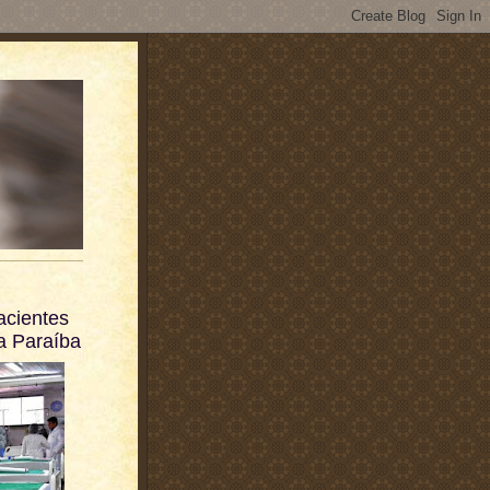
acientes
a Paraíba