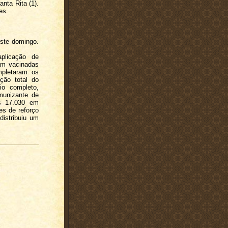
anta Rita (1).
es.
este domingo.
plicação de
am vacinadas
mpletaram os
ção total do
o completo,
munizante de
as 17.030 em
s de reforço
distribuiu um