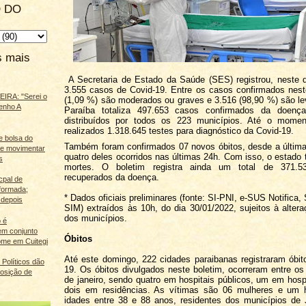
 DO
s mais
A Secretaria de Estado da Saúde (SES) registrou, neste 
3.555 casos de Covid-19. Entre os casos confirmados nest
IRA: "Serei o
(1,09 %) são moderados ou graves e 3.516 (98,90 %) são le
enho A
Paraíba totaliza 497.653 casos confirmados da doenç
distribuídos por todos os 223 municípios. Até o momen
realizados 1.318.645 testes para diagnóstico da Covid-19.
e bolsa do
Também foram confirmados 07 novos óbitos, desde a última
ãe movimentar
quatro deles ocorridos nas últimas 24h. Com isso, o estado t
s
mortes. O boletim registra ainda um total de 371.53
recuperados da doença.
cpal de
eformada;
* Dados oficiais preliminares (fonte: SI-PNI, e-SUS Notifica,
 depois
SIM) extraídos às 10h, do dia 30/01/2022, sujeitos à altera
dos municípios.
 é
m conjunto
Óbitos
ome em Cuitegi
Até este domingo, 222 cidades paraibanas registraram óbit
Políticos dão
19. Os óbitos divulgados neste boletim, ocorreram entre os
osição de
de janeiro, sendo quatro em hospitais públicos, um em hospi
dois em residências. As vítimas são 06 mulheres e u
idades entre 38 e 88 anos, residentes dos municípios de