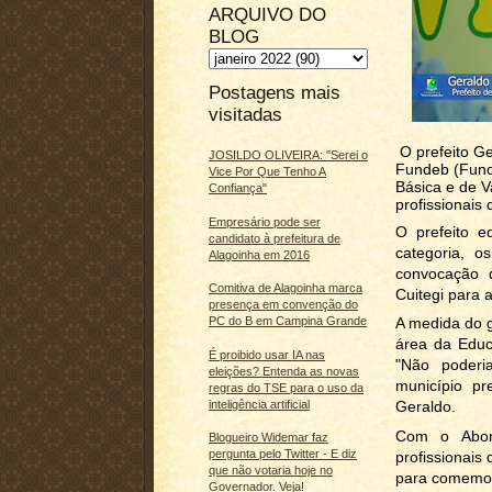
ARQUIVO DO
BLOG
Postagens mais
visitadas
O prefeito G
JOSILDO OLIVEIRA: "Serei o
Fundeb (Fund
Vice Por Que Tenho A
Básica e de V
Confiança"
profissionais
Empresário pode ser
O prefeito e
candidato à prefeitura de
categoria, o
Alagoinha em 2016
convocação 
Comitiva de Alagoinha marca
Cuitegi para 
presença em convenção do
PC do B em Campina Grande
A medida do g
área da Educ
É proibido usar IA nas
"Não poderi
eleições? Entenda as novas
município pr
regras do TSE para o uso da
inteligência artificial
Geraldo.
Com o Abono
Blogueiro Widemar faz
pergunta pelo Twitter - E diz
profissionais
que não votaria hoje no
para comemora
Governador. Veja!