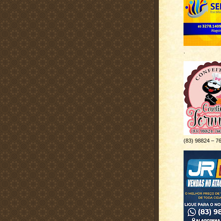
.
(83) 98824 – 7