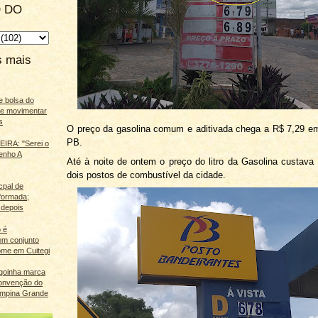
 DO
s mais
e bolsa do
ãe movimentar
s
O preço da gasolina comum e aditivada chega a R$ 7,29 e
PB.
IRA: "Serei o
enho A
Até à noite de ontem o preço do litro da Gasolina custava
dois postos de combustível da cidade.
cpal de
eformada;
 depois
 é
m conjunto
ome em Cuitegi
agoinha marca
onvenção do
mpina Grande