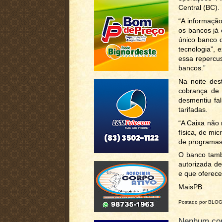
Central (BC).
“A informação
os bancos já
único banco 
tecnologia”, 
essa repercu
bancos.”
Na noite des
cobrança de 
desmentiu fa
tarifadas.
“A Caixa não 
física, de mi
de programas 
O banco tamb
autorizada d
e que oferec
MaisPB
Postado por BLO
Nenhum com