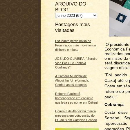
ARQUIVO DO
BLOG
Postagens mais
visitadas
Estudante perde bolsa do
O presidente 
Prouni após mãe movimentar
Econômica Fed
dinheiro em bets
realizados po
o ministro da
JOSILDO OLIVEIRA: "Serei o
será discutid
Vice Por Que Tenho A
viagem oficia
Confiança"
“Foi pedido
A Câmara Municpal de
Caixa] até o
Alagoinha foi reformada;
Confira antes e depois
Costa em rápi
retorno do pr
Roberto Paulino é
pediu.”
homenageado em conjunto
que leva seu nome em Cuitegi
Cobrança
Comitiva de Alagoinha marca
Costa disse
presença em convenção do
Serrano. S
PC do B em Campina Grande
repercussão
operações Pi