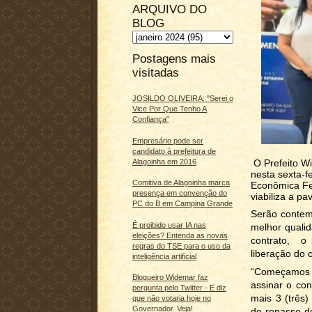
ARQUIVO DO
BLOG
Postagens mais
visitadas
JOSILDO OLIVEIRA: "Serei o
Vice Por Que Tenho A
Confiança"
Empresário pode ser
candidato à prefeitura de
Alagoinha em 2016
O Prefeito Wi
nesta sexta-f
Comitiva de Alagoinha marca
Econômica Fe
presença em convenção do
viabiliza a p
PC do B em Campina Grande
Serão contem
É proibido usar IA nas
melhor qualid
eleições? Entenda as novas
contrato, o 
regras do TSE para o uso da
liberação do 
inteligência artificial
“Começamos o
Blogueiro Widemar faz
assinar o co
pergunta pelo Twitter - E diz
mais 3 (três
que não votaria hoje no
Governador. Veja!
do repasse do