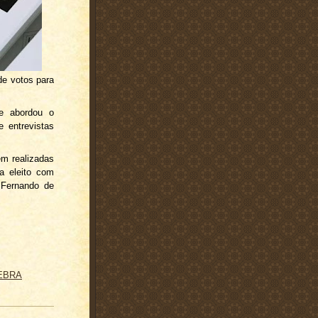
de votos para
ue abordou o
 entrevistas
em realizadas
a eleito com
 Fernando de
EBRA