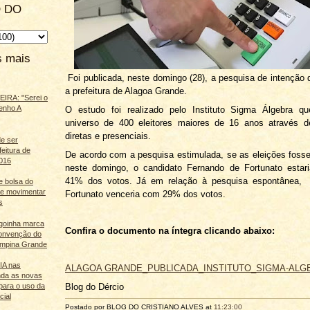
 DO
s mais
Foi publicada, neste domingo (28), a pesquisa de intenção 
a prefeitura de Alagoa Grande.
IRA: "Serei o
enho A
O estudo foi realizado pelo Instituto Sigma Álgebra q
universo de 400 eleitores maiores de 16 anos através de
diretas e presenciais.
e ser
feitura de
De acordo com a pesquisa estimulada, se as eleições foss
016
neste domingo, o candidato Fernando de Fortunato estari
41% dos votos. Já em relação à pesquisa espontânea,
e bolsa do
ãe movimentar
Fortunato venceria com 29% dos votos.
s
agoinha marca
Confira o documento na íntegra clicando abaixo:
onvenção do
mpina Grande
 IA nas
ALAGOA GRANDE_PUBLICADA_INSTITUTO_SIGMA-ALG
nda as novas
Blog do Dércio
para o uso da
cial
Postado por BLOG DO
CRISTIANO ALVES
at
11:23:00