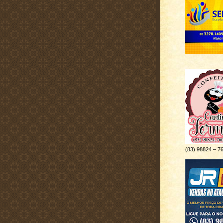
.
(83) 98824 – 7