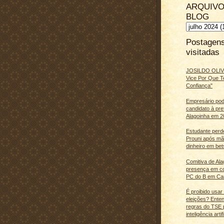
ARQUIVO
BLOG
Postagen
visitadas
JOSILDO OLIVE
Vice Por Que T
Confiança"
Empresário pod
candidato à pre
Alagoinha em 2
Estudante perd
Prouni após m
dinheiro em bet
Comitiva de Al
presença em c
PC do B em Ca
É proibido usar
eleições? Ente
regras do TSE 
inteligência artifi