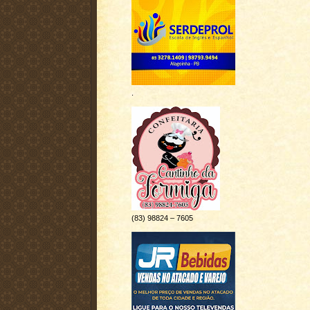
r
.
(83) 98824 – 7605