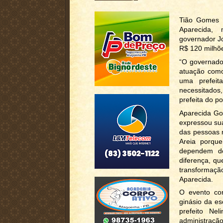
Tião Gomes d
Aparecida, 
governador J
R$ 120 milhõ
“O governado
atuação como
uma prefeit
necessitados,
prefeita do p
Aparecida Go
expressou sua
das pessoas m
Areia porqu
dependem do
diferença, q
transformaçã
Aparecida.
O evento co
ginásio da es
prefeito Ne
administraç