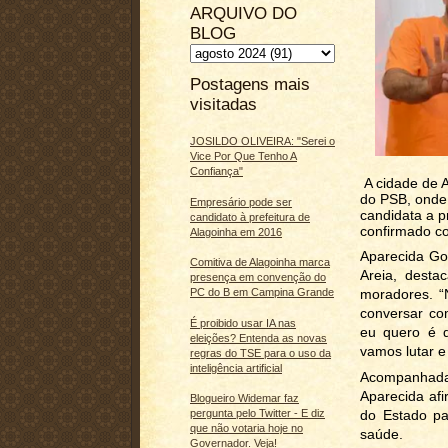
ARQUIVO DO
BLOG
Postagens mais
visitadas
JOSILDO OLIVEIRA: "Serei o
Vice Por Que Tenho A
Confiança"
A cidade de A
do PSB, onde 
Empresário pode ser
candidata a p
candidato à prefeitura de
confirmado c
Alagoinha em 2016
Aparecida Go
Comitiva de Alagoinha marca
Areia, desta
presença em convenção do
moradores. “
PC do B em Campina Grande
conversar co
É proibido usar IA nas
eu quero é d
eleições? Entenda as novas
vamos lutar e
regras do TSE para o uso da
inteligência artificial
Acompanhad
Aparecida af
Blogueiro Widemar faz
do Estado pa
pergunta pelo Twitter - E diz
que não votaria hoje no
saúde.
Governador. Veja!