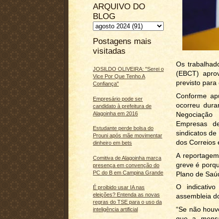
ARQUIVO DO
BLOG
Postagens mais
visitadas
Os trabalhad
JOSILDO OLIVEIRA: "Serei o
(EBCT) aprov
Vice Por Que Tenho A
previsto para
Confiança"
Conforme apu
Empresário pode ser
ocorreu dura
candidato à prefeitura de
Alagoinha em 2016
Negociação
Empresas de
Estudante perde bolsa do
sindicatos de
Prouni após mãe movimentar
dos Correios 
dinheiro em bets
A reportagem
Comitiva de Alagoinha marca
greve é porq
presença em convenção do
PC do B em Campina Grande
Plano de Saúd
O indicativ
É proibido usar IA nas
eleições? Entenda as novas
assembleia do
regras do TSE para o uso da
“Se não houv
inteligência artificial
que a mensa