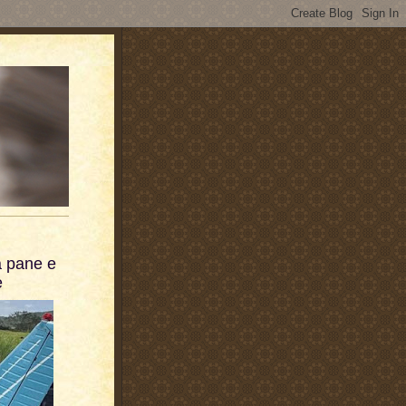
a pane e
e