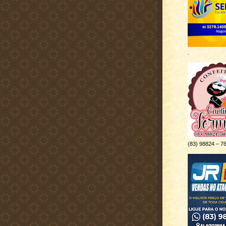
.
(83) 98824 – 7