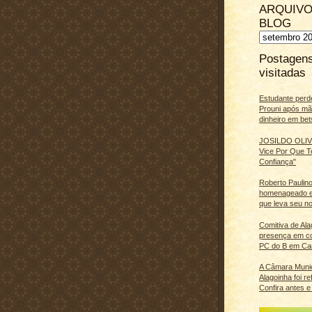
ARQUIVO
BLOG
Postagen
visitadas
Estudante perd
Prouni após m
dinheiro em bet
JOSILDO OLIVE
Vice Por Que T
Confiança"
Roberto Paulino
homenageado e
que leva seu n
Comitiva de Al
presença em c
PC do B em Ca
A Câmara Muni
Alagoinha foi r
Confira antes e