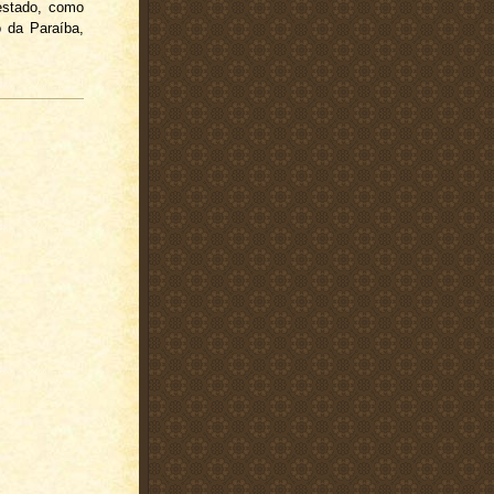
 estado, como
o da Paraíba,