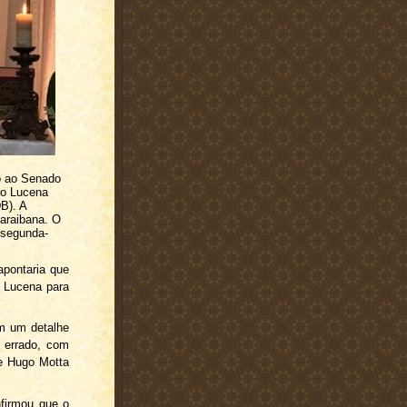
o ao Senado
ro Lucena
B). A
 paraibana. O
 segunda-
apontaria que
o Lucena para
m um detalhe
r errado, com
de Hugo Motta
firmou que o