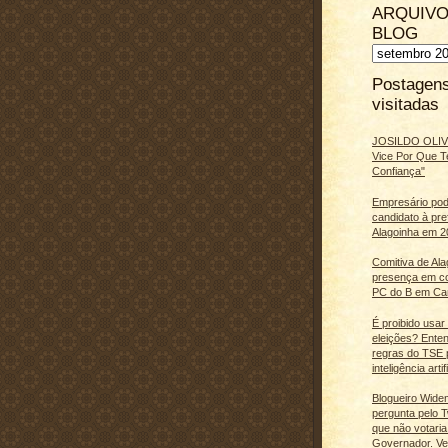
ARQUIVO
BLOG
Postagen
visitadas
JOSILDO OLIVE
Vice Por Que T
Confiança"
Empresário pod
candidato à pre
Alagoinha em 2
Comitiva de Al
presença em c
PC do B em Ca
É proibido usar
eleições? Ente
regras do TSE 
inteligência artifi
Blogueiro Wide
pergunta pelo Tw
que não votaria
Governador. Ve