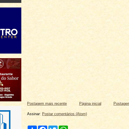
Postagem mais recente
Página inicial
Postagem
Assinar:
Postar comentários (Atom)
C
F
T
W