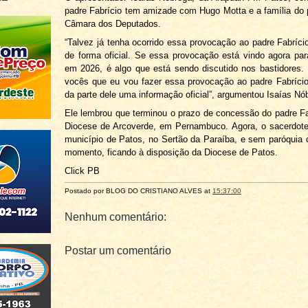
padre Fabrício tem amizade com Hugo Motta e a família do 
Câmara dos Deputados.
“Talvez já tenha ocorrido essa provocação ao padre Fabríc
de forma oficial. Se essa provocação está vindo agora p
em 2026, é algo que está sendo discutido nos bastidores.
vocês que eu vou fazer essa provocação ao padre Fabríci
da parte dele uma informação oficial”, argumentou Isaías Nó
Ele lembrou que terminou o prazo de concessão do padre Fa
Diocese de Arcoverde, em Pernambuco. Agora, o sacerdote
município de Patos, no Sertão da Paraíba, e sem paróquia d
momento, ficando à disposição da Diocese de Patos.
Click PB
Postado por BLOG DO
CRISTIANO ALVES
at
15:37:00
Nenhum comentário:
Postar um comentário