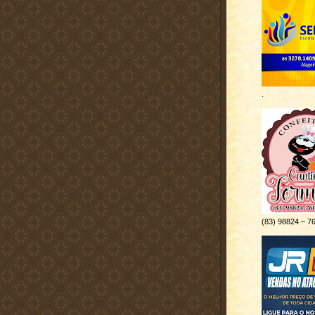
.
(83) 98824 – 7