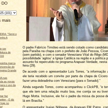
 DO
s mais
IRA: "Serei o
enho A
O padre Fabrício Timóteo está sendo cotado como candidat
e ser
pela Paraíba na chapa com o prefeito de João Pessoa, Cíce
feitura de
(sem partido), e com o senador Veneziano Vital do Rêgo (MD
016
possibilidade ‘agitou’ a Igreja Católica na região e a política
assunto foi repercutido no programa Arapuan Verdade, nesta
agoinha marca
feira (29).
onvenção do
mpina Grande
De acordo com o apresentador Luís Torres, “a informação 
ele teria recebido um convite por parte da chapa de Cícer
 IA nas
fazer uma dobradinha com Veneziano [para o Senado].”
nda as novas
para o uso da
Ainda segundo Torres, como acompanhou o ClickPB, “e te
cial
que ele tem uma relação muito boa, me corrija se eu tive
Hugo Motta. Inclusive, ele foi o padre da missa da posse 
mar faz
itter - E diz
lá em Brasília.”
 hoje no
O apresentador Isaías Nóbrega, da Arapuan FM Patos, con
ja!