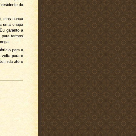
presidente da
io, mas nunca
ara uma chapa
 Eu garanto a
o para termos
brega.
brício para a
 volta para o
efinida até o