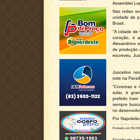
Assemblei Leg
Nas redes soc
unidade de p
Brasil.
“A cidade de
coração, é a
Alexandrino e
de produção d
escreveu, Jus
Juscelino re
este na Paraí
“Coremas e r
solar, é gr
prefeito Iran
sempre busca
no desenvolvi
Por Napoleão
Postado por BLO