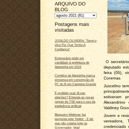
ARQUIVO DO
BLOG
Postagens mais
visitadas
JOSILDO OLIVEIRA: "Serei o
Vice Por Que Tenho A
Confiança"
Empresário pode ser
O secretário
candidato à prefeitura de
deputado est
Alagoinha em 2016
feira (05), 
Comitiva de Alagoinha marca
Coremas.
presença em convenção do
PC do B em Campina Grande
Juscelino tem
principalmen
É proibido usar IA nas
estiveram p
eleições? Entenda as novas
Alexandrino
regras do TSE para o uso da
inteligência artificial
Valdiney Gouv
Blogueiro Widemar faz
Jovem e resi
pergunta pelo Twitter - E diz
vereadora, 
que não votaria hoje no
credenciado
Governador. Veja!